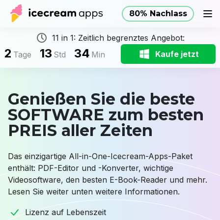
80% Nachlass
Produkte
Store
Hilfe
80% Nachlass
DE
11 in 1: Zeitlich begrenztes Angebot:
2
13
34
Kaufe jetzt
Tage
Std
Min
Genießen Sie die beste
SOFTWARE zum besten
PREIS aller Zeiten
Das einzigartige All-in-One-Icecream-Apps-Paket
enthält: PDF-Editor und -Konverter, wichtige
Videosoftware, den besten E-Book-Reader und mehr.
Lesen Sie weiter unten weitere Informationen.
Lizenz auf Lebenszeit