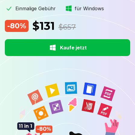
Einmalige Gebühr
für Windows
$131
-80%
$657
Kaufe jetzt
11 in 1
-80%