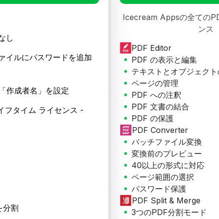
Icecream Appsの全て
ンス
なし
PDF Editor
ァイルにパスワードを追加
PDF の表示と編集
テキストとオブジェクト
ページの管理
に「作成者名」を設定
PDF への注釈
PDF 文書の結合
ライフタイム ライセンス -
PDF の保護
PDF Converter
バッチファイル変換
変換前のプレビュー
40以上の形式に対応
ページ範囲の選択
パスワード保護
PDF Split & Merge
を分割
3つのPDF分割モード