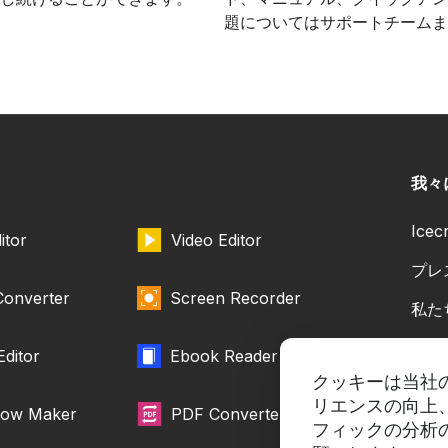
題についてはサポートチームま
我々
Ice
itor
Video Editor
プレ
Converter
Screen Recorder
私た
協力
Editor
Ebook Reader
クッキーは当社
リエンスの向上
how Maker
PDF Converter
フィックの分析