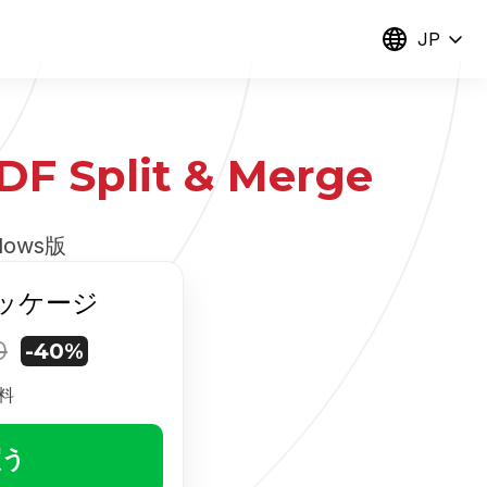
JP
DF Split & Merge
dows版
パッケージ
0
-40%
料
買う