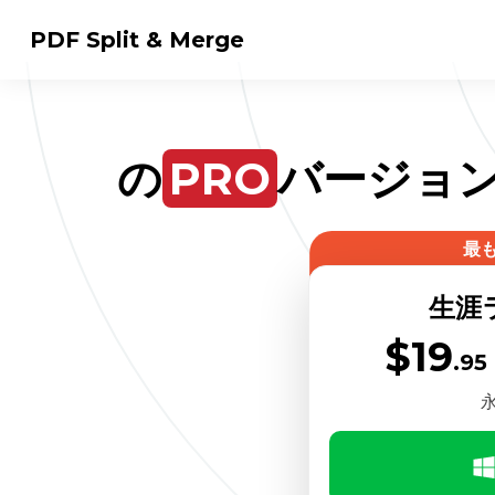
PDF Split & Merge
の
PRO
バージョン
1
最
生涯
$19
.95