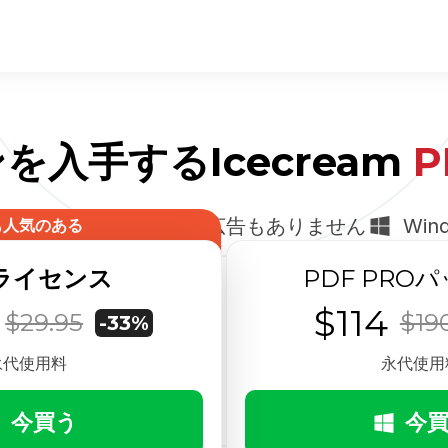
を入手するIcecream
P
00% 安全: マルウェアも広告もありません
Win
も人気のある
ライセンス
PDF PRO
$114
$29.95
$19
-33%
永代使用料
永代使用
今買う
今