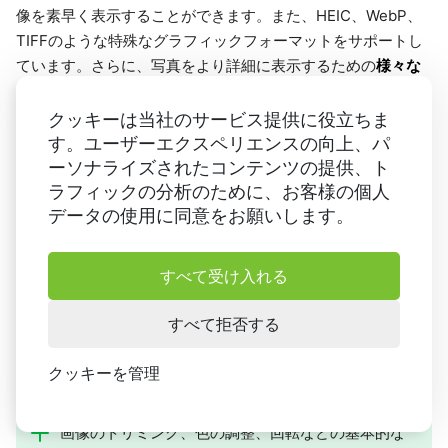
像を素早く表示することができます。また、HEIC、WebP、
TIFFのような特殊なグラフィックフォーマットをサポートし
様々な
ています。さらに、写真をより詳細に表示するための
ズームオプション
を備えています。
クッキーは当社のサービス提供に役立ちま
このフォトビューアは、トリミングやリサイズのような基本
す。ユーザーエクスペリエンスの向上、パ
的な編集ツールも提供しています。さらに、写真の見栄えを
ーソナライズされたコンテンツの提供、ト
良くするためにエフェクトを追加することもできます。ま
ラフィックの分析のために、お客様の個人
ブックマーク
た、画像に
を追加することもできます。
データの使用に同意をお願いします。
すべて受け入れる
長所：
すべて拒否する
素早い読み込みとスムーズなスクロールで、大きな
画像フォルダを素早くブラウズできます。
クッキーを管理
多くのフォーマットをサポート： RAWファイル、
GIF、その他の画像フォーマットを簡単に閲覧可能。
画像のトリミング、色の調整、回転などの基本的な