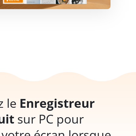
z le
Enregistreur
uit
sur PC pour
 votre écran lorsque