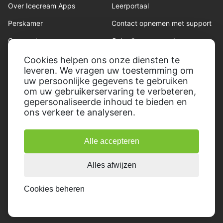
Over Icecream Apps
Leerportaal
Perskamer
Contact opnemen met support
Onze auteurs
Gebruiksvoorwaarden
Partnerschap
Teruggave beleid
Cookies helpen ons onze diensten te
leveren. We vragen uw toestemming om
Privacybeleid
uw persoonlijke gegevens te gebruiken
om uw gebruikerservaring te verbeteren,
gepersonaliseerde inhoud te bieden en
ons verkeer te analyseren.
Alle accepteren
© 2014-2026, Icecream Apps.
Alle rechten voorbehouden
Alles afwijzen
Cookies beheren