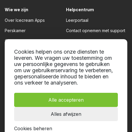
Wie we zijn
Helpcentrum
Over Icecream Apps
Leerportaal
Perskamer
Contact opnemen met support
Onze auteurs
Gebruiksvoorwaarden
Partnerschap
Cookies helpen ons onze diensten te
Teruggave beleid
leveren. We vragen uw toestemming om
Privacybeleid
uw persoonlijke gegevens te gebruiken
om uw gebruikerservaring te verbeteren,
gepersonaliseerde inhoud te bieden en
ons verkeer te analyseren.
Alle accepteren
© 2014-2026, Icecream Apps.
Alle rechten voorbehouden
Alles afwijzen
Cookies beheren