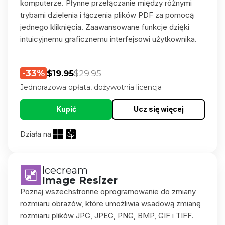
komputerze. Płynne przełączanie między różnymi
trybami dzielenia i łączenia plików PDF za pomocą
jednego kliknięcia. Zaawansowane funkcje dzięki
intuicyjnemu graficznemu interfejsowi użytkownika.
-33%
$19.95
$29.95
Jednorazowa opłata, dożywotnia licencja
Kupić
Ucz się więcej
Działa na
Icecream
Image Resizer
Poznaj wszechstronne oprogramowanie do zmiany
rozmiaru obrazów, które umożliwia wsadową zmianę
rozmiaru plików JPG, JPEG, PNG, BMP, GIF i TIFF.