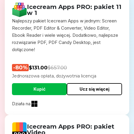
Icecream Apps PRO: pakiet 11
w 1
Najlepszy pakiet Icecream Apps w jednym: Screen
Recorder, PDF Editor & Converter, Video Editor,
Ebook Reader i wiele więcej. Dodatkowo, najlepsze
rozwiązanie PDF, PDF Candy Desktop, jest
dołączone!
-80%
$131.00
$657.00
Jednorazowa opłata, dożywotnia licencja
Kupić
Ucz się więcej
Działa na
Icecream Apps PRO: pakiet
Video