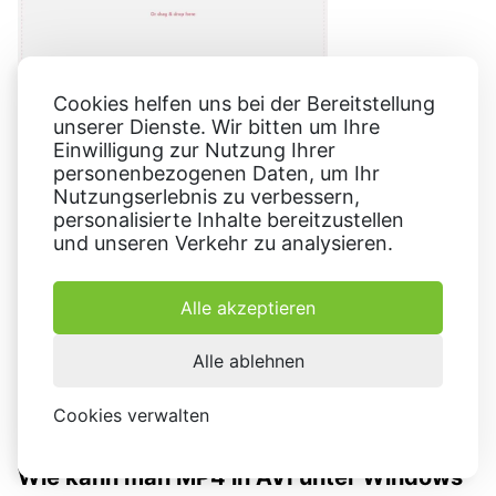
Wie kann man VideoDatei für PSP
Cookies helfen uns bei der Bereitstellung
unserer Dienste. Wir bitten um Ihre
umwandeln
Einwilligung zur Nutzung Ihrer
Wenn Sie sich gerne Videos auf Ihrer PlayStation
personenbezogenen Daten, um Ihr
Nutzungserlebnis zu verbessern,
Portable ansehen, müssen Sie die Videos in manchen
personalisierte Inhalte bereitzustellen
Fällen in ein von diesem Gerät ...
23,104
Jun 19, 2024
und unseren Verkehr zu analysieren.
Alle akzeptieren
Alle ablehnen
Cookies verwalten
Wie kann man MP4 in AVI unter Windows