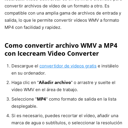
convertir archivos de vídeo de un formato a otro. Es
compatible con una amplia gama de archivos de entrada y
CloudConvert
En línea
Sí
5 archivos
salida, lo que le permite convertir vídeos WMV a formato
como
MP4 con facilidad y rapidez.
máximo
Como convertir archivo WMV a MP4
con Icecream Video Converter
Video Candy
En línea
Sí
No
Descargue el
convertidor de videos gratis
e instálelo
en su ordenador.
Añadir archivo
Haga clic en "
" o arrastre y suelte el
vídeo WMV en el área de trabajo.
MP4
Seleccione "
" como formato de salida en la lista
desplegable.
Si es necesario, puedes recortar el vídeo, añadir una
marca de agua o subtítulos, o seleccionar la resolución