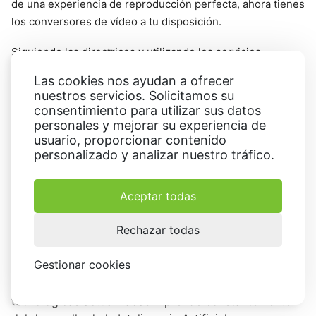
de una experiencia de reproducción perfecta, ahora tienes
los conversores de vídeo a tu disposición.
Siguiendo las directrices y utilizando los servicios
adaptar fácilmente
descritos en este artículo, podrás
Las cookies nos ayudan a ofrecer
tus archivos de vídeo WMV
para varios dispositivos y
nuestros servicios. Solicitamos su
plataformas. Así que no lo dudes: ¡convierte tus archivos
consentimiento para utilizar sus datos
WMV a MP4 hoy mismo!
personales y mejorar su experiencia de
usuario, proporcionar contenido
personalizado y analizar nuestro tráfico.
Gabriel Rondon
Aceptar todas
Redactor Experto en Tecnología
Rechazar todas
Gabriel es un gamer nato y un apasionado de la
Gestionar cookies
tecnología. Combina ambos intereses con años de
experiencia en el sector, para ofrecer soluciones
tecnológicas actualizadas. Aprende constantemente