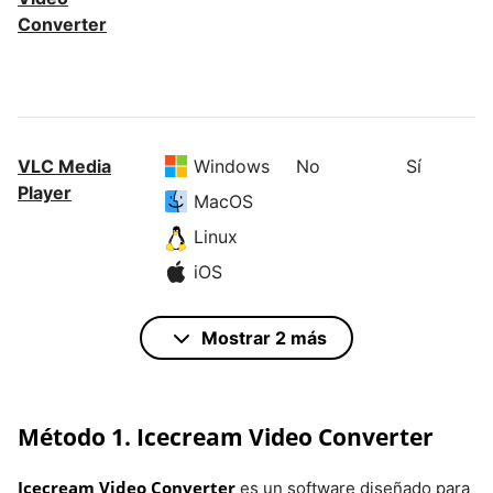
Converter
VLC Media
Windows
No
Sí
Player
MacOS
Linux
iOS
Android
Mostrar 2 más
HitPaw
Windows
Sí
Con la
Converter
versión de
MacOS
Método 1. Icecream Video Converter
pago
Icecream Video Converter
es un software diseñado para