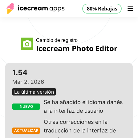
80% Rebajas
Productos
Tienda
Ayuda
80% Rebajas
ES
Cambio de registro
Icecream Photo Editor
1.54
Mar 2, 2026
La última versión
Se ha añadido el idioma danés
NUEVO
a la interfaz de usuario
Otras correcciones en la
traducción de la interfaz de
ACTUALIZAR