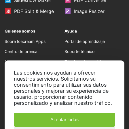
Slideshow Maker
PDF Converter
PDF Split & Merge
Image Resizer
Quienes somos
Ayuda
Sobre Icecream Apps
Portal de aprendizaje
Centro de prensa
Soporte técnico
Nuestros autores
Términos de servicio
Colaboración
Politica de reembolso
Las cookies nos ayudan a ofrecer
nuestros servicios. Solicitamos su
Conditions d'utilisation
consentimiento para utilizar sus datos
personales y mejorar su experiencia de
usuario, proporcionar contenido
personalizado y analizar nuestro tráfico.
Aceptar todas
© 2014-2026, Icecream Apps.
Todos los derechos reservados