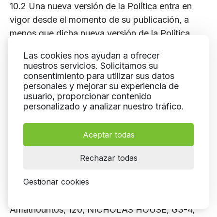
10.2 Una nueva versión de la Política entra en
vigor desde el momento de su publicación, a
menos que dicha nueva versión de la Política
especifique lo contrario.
Las cookies nos ayudan a ofrecer
10.3 La versión actualmente vigente de la
nuestros servicios. Solicitamos su
Política está disponible en el sitio de ICECREAM
consentimiento para utilizar sus datos
personales y mejorar su experiencia de
APPS en icecreamapps.com.
usuario, proporcionar contenido
personalizado y analizar nuestro tráfico.
Valoramos mucho su confianza y siempre
estamos listos para responder sus preguntas
Aceptar todas
sobre el manejo de sus datos personales.
Si tiene alguna pregunta o inquietud,
Rechazar todas
contáctenos en support@icecreamapps.com.
Gestionar cookies
Icecream Apps Ltd
Amathountos, 120, NICHOLAS HOUSE, G3-4,