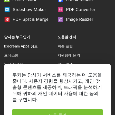
Slideshow Maker
PDF Converter
PDF Split & Merge
Image Resizer
당사는 누구인가
도움말 센터
Icecream Apps 정보
학습 포털
프레스룸
지원팀에 문의
당사 작성자
이용 약관
파트너십
환불 정책
쿠키는 당사가 서비스를 제공하는 데 도움을
줍니다. 사용자 경험을 향상시키고, 개인 맞
개인정보 보호정책
춤형 콘텐츠를 제공하며, 트래픽을 분석하기
위해 귀하의 개인 데이터 사용에 대한 동의
를 구합니다.